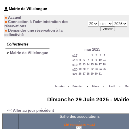
Mairie de Villelongue
Accueil
Connection à l'administration des
réservations
Demander une réservation à la
collectivité
Collectivités
mai 2025
>
Mairie de Villelongue
s17
1
2
3
4
s18
5
6
7
8
9
10
11
s19
12
13
14
15
16
17
18
s20
19
20
21
22
23
24
25
s21
26
27
28
29
30
31
Janvier
-
Février
-
Mars
-
Avril
-
Ma
Dimanche 29 Juin 2025 - Mairie
<< Aller au jour précédent
Salle des associations
-
(30 personnes max.)