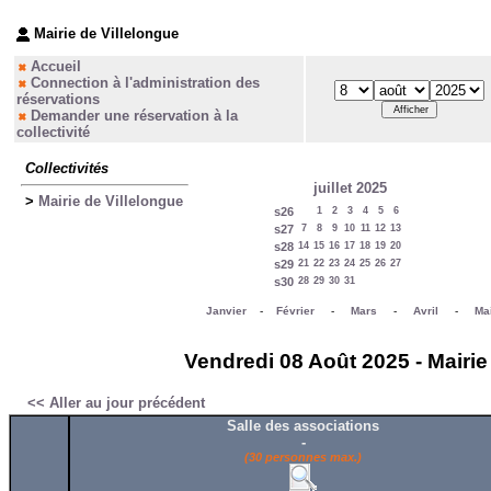
Mairie de Villelongue
Accueil
Connection à l'administration des
réservations
Demander une réservation à la
collectivité
Collectivités
juillet 2025
>
Mairie de Villelongue
s26
1
2
3
4
5
6
s27
7
8
9
10
11
12
13
s28
14
15
16
17
18
19
20
s29
21
22
23
24
25
26
27
s30
28
29
30
31
Janvier
-
Février
-
Mars
-
Avril
-
Ma
Vendredi 08 Août 2025 - Mairie
<< Aller au jour précédent
Salle des associations
-
(30 personnes max.)