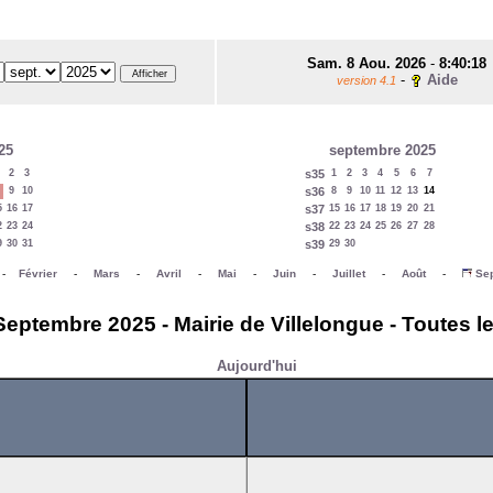
Sam. 8 Aou. 2026
-
8:40:18
-
Aide
version 4.1
25
septembre 2025
2
3
s35
1
2
3
4
5
6
7
9
10
s36
8
9
10
11
12
13
14
5
16
17
s37
15
16
17
18
19
20
21
2
23
24
s38
22
23
24
25
26
27
28
9
30
31
s39
29
30
-
Février
-
Mars
-
Avril
-
Mai
-
Juin
-
Juillet
-
Août
-
Se
ptembre 2025 - Mairie de Villelongue - Toutes l
Aujourd'hui