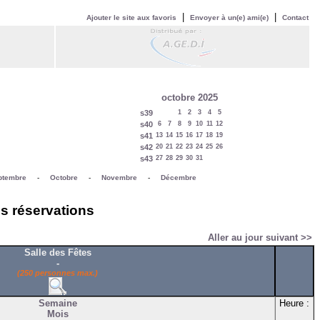
|
|
Ajouter le site aux favoris
Envoyer à un(e) ami(e)
Contact
octobre 2025
s39
1
2
3
4
5
s40
6
7
8
9
10
11
12
s41
13
14
15
16
17
18
19
s42
20
21
22
23
24
25
26
s43
27
28
29
30
31
ptembre
-
Octobre
-
Novembre
-
Décembre
es réservations
Aller au jour suivant >>
Salle des Fêtes
-
(250 personnes max.)
Semaine
Heure :
Mois