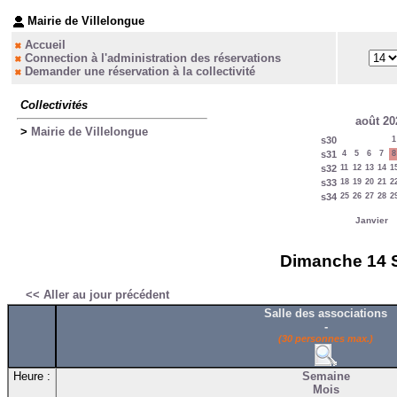
Mairie de Villelongue
Accueil
Connection à l'administration des réservations
Demander une réservation à la collectivité
Collectivités
août 20
>
Mairie de Villelongue
s30
1
s31
4
5
6
7
8
s32
11
12
13
14
1
s33
18
19
20
21
2
s34
25
26
27
28
2
Janvier
Dimanche 14 Se
<< Aller au jour précédent
Salle des associations
-
(30 personnes max.)
Heure :
Semaine
Mois