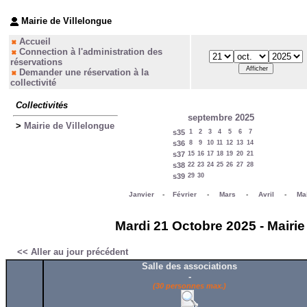
Mairie de Villelongue
Accueil
Connection à l'administration des
réservations
Demander une réservation à la
collectivité
Collectivités
septembre 2025
>
Mairie de Villelongue
s35
1
2
3
4
5
6
7
s36
8
9
10
11
12
13
14
s37
15
16
17
18
19
20
21
s38
22
23
24
25
26
27
28
s39
29
30
Janvier
-
Février
-
Mars
-
Avril
-
Ma
Mardi 21 Octobre 2025 - Mairie
<< Aller au jour précédent
Salle des associations
-
(30 personnes max.)