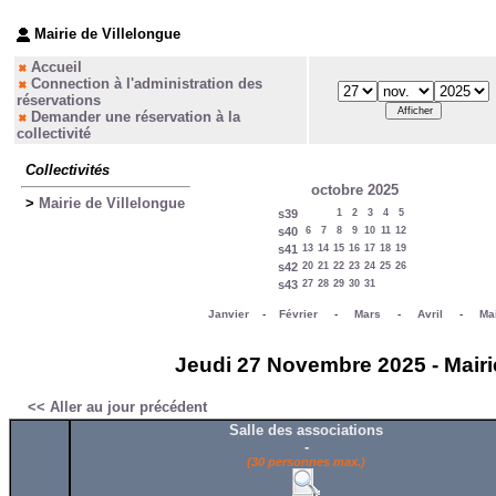
Mairie de Villelongue
Accueil
Connection à l'administration des
réservations
Demander une réservation à la
collectivité
Collectivités
octobre 2025
>
Mairie de Villelongue
s39
1
2
3
4
5
s40
6
7
8
9
10
11
12
s41
13
14
15
16
17
18
19
s42
20
21
22
23
24
25
26
s43
27
28
29
30
31
Janvier
-
Février
-
Mars
-
Avril
-
Ma
Jeudi 27 Novembre 2025 - Mairie
<< Aller au jour précédent
Salle des associations
-
(30 personnes max.)