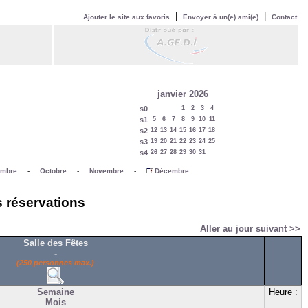
|
|
Ajouter le site aux favoris
Envoyer à un(e) ami(e)
Contact
janvier 2026
s0
1
2
3
4
s1
5
6
7
8
9
10
11
s2
12
13
14
15
16
17
18
s3
19
20
21
22
23
24
25
s4
26
27
28
29
30
31
embre
-
Octobre
-
Novembre
-
Décembre
s réservations
Aller au jour suivant >>
Salle des Fêtes
-
(250 personnes max.)
Semaine
Heure :
Mois