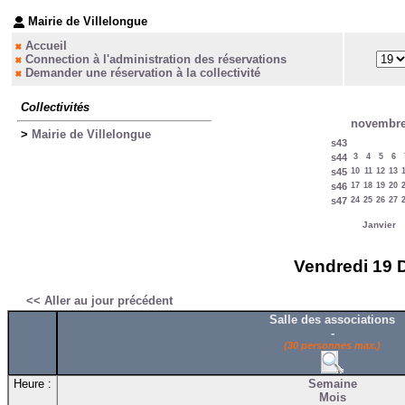
Mairie de Villelongue
Accueil
Connection à l'administration des réservations
Demander une réservation à la collectivité
Collectivités
novembre
>
Mairie de Villelongue
s43
s44
3
4
5
6
s45
10
11
12
13
s46
17
18
19
20
s47
24
25
26
27
Janvier
Vendredi 19 D
<< Aller au jour précédent
Salle des associations
-
(30 personnes max.)
Heure :
Semaine
Mois