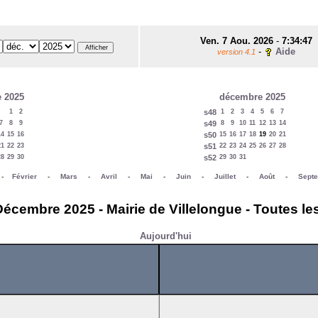
Ven. 7 Aou. 2026
-
7:34:47
-
Aide
version 4.1
 2025
décembre 2025
1
2
s48
1
2
3
4
5
6
7
7
8
9
s49
8
9
10
11
12
13
14
14
15
16
s50
15
16
17
18
19
20
21
21
22
23
s51
22
23
24
25
26
27
28
28
29
30
s52
29
30
31
-
Février
-
Mars
-
Avril
-
Mai
-
Juin
-
Juillet
-
Août
-
Sept
écembre 2025 - Mairie de Villelongue - Toutes le
Aujourd'hui