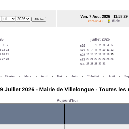
Ven. 7 Aou. 2026
-
11:58:29
-
Aide
version 4.1
26
juillet 2026
5
6
7
s26
1
2
3
4
5
2
13
14
s27
6
7
8
9
10
11
12
9
20
21
s28
13
14
15
16
17
18
19
6
27
28
s29
20
21
22
23
24
25
26
s30
27
28
29
30
31
-
Février
-
Mars
-
Avril
-
Mai
-
Juin
-
Juillet
-
Août
-
Se
Juillet 2026 - Mairie de Villelongue - Toutes les
Aujourd'hui