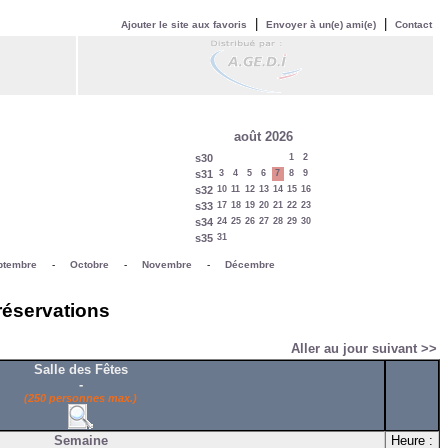
|
|
Ajouter le site aux favoris
Envoyer à un(e) ami(e)
Contact
août 2026
s30
1
2
s31
3
4
5
6
7
8
9
s32
10
11
12
13
14
15
16
s33
17
18
19
20
21
22
23
s34
24
25
26
27
28
29
30
s35
31
ptembre
-
Octobre
-
Novembre
-
Décembre
 réservations
Aller au jour suivant >>
Salle des Fêtes
-
(250 personnes max.)
Semaine
Heure :