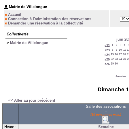
Mairie de Villelongue
Accueil
Connection à l'administration des réservations
Demander une réservation à la collectivité
Collectivités
juin 20
>
Mairie de Villelongue
s22
1
2
3
4
s23
8
9
10
11
1
s24
15
16
17
18
1
s25
22
23
24
25
2
s26
29
30
Janvier
Dimanche 19 
<< Aller au jour précédent
Salle des associations
-
(30 personnes max.)
Heure :
Semaine