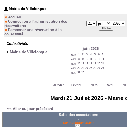
Mairie de Villelongue
Accueil
Connection à l'administration des
réservations
Demander une réservation à la
collectivité
Collectivités
juin 2026
>
Mairie de Villelongue
s22
1
2
3
4
5
6
7
s23
8
9
10
11
12
13
14
s24
15
16
17
18
19
20
21
s25
22
23
24
25
26
27
28
s26
29
30
Janvier
-
Février
-
Mars
-
Avril
-
Ma
Mardi 21 Juillet 2026 - Mairie
<< Aller au jour précédent
Salle des associations
-
(30 personnes max.)