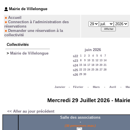
Mairie de Villelongue
Accueil
Connection à l'administration des
réservations
Demander une réservation à la
collectivité
Collectivités
juin 2026
>
Mairie de Villelongue
s22
1
2
3
4
5
6
7
s23
8
9
10
11
12
13
14
s24
15
16
17
18
19
20
21
s25
22
23
24
25
26
27
28
s26
29
30
Janvier
-
Février
-
Mars
-
Avril
-
Ma
Mercredi 29 Juillet 2026 - Mairi
<< Aller au jour précédent
Salle des associations
-
(30 personnes max.)