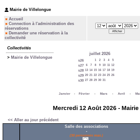
Mairie de Villelongue
Accueil
Connection à l'administration des
réservations
Demander une réservation à la
collectivité
Collectivités
juillet 2026
>
Mairie de Villelongue
s26
1
2
3
4
5
s27
6
7
8
9
10
11
12
s28
13
14
15
16
17
18
19
s29
20
21
22
23
24
25
26
s30
27
28
29
30
31
Janvier
-
Février
-
Mars
-
Avril
-
Ma
Mercredi 12 Août 2026 - Mairie
<< Aller au jour précédent
Salle des associations
-
(30 personnes max.)