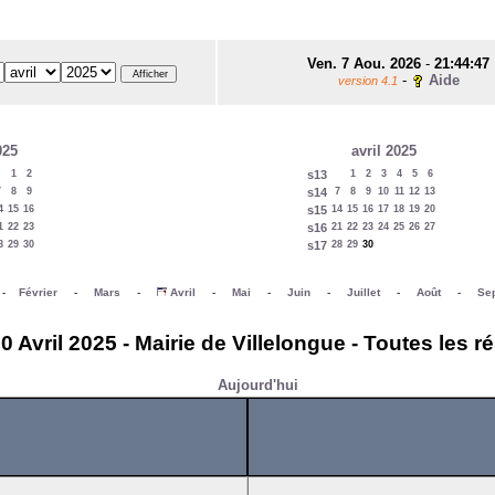
Ven. 7 Aou. 2026
-
21:44:47
-
Aide
version 4.1
025
avril 2025
1
2
s13
1
2
3
4
5
6
7
8
9
s14
7
8
9
10
11
12
13
4
15
16
s15
14
15
16
17
18
19
20
1
22
23
s16
21
22
23
24
25
26
27
8
29
30
s17
28
29
30
-
Février
-
Mars
-
Avril
-
Mai
-
Juin
-
Juillet
-
Août
-
Se
0 Avril 2025 - Mairie de Villelongue - Toutes les r
Aujourd'hui