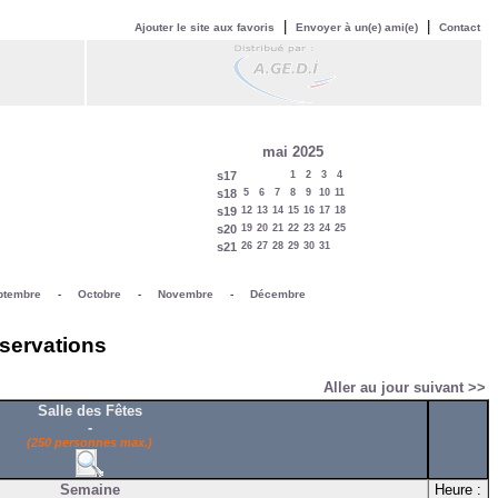
|
|
Ajouter le site aux favoris
Envoyer à un(e) ami(e)
Contact
mai 2025
s17
1
2
3
4
s18
5
6
7
8
9
10
11
s19
12
13
14
15
16
17
18
s20
19
20
21
22
23
24
25
s21
26
27
28
29
30
31
ptembre
-
Octobre
-
Novembre
-
Décembre
éservations
Aller au jour suivant >>
Salle des Fêtes
-
(250 personnes max.)
Semaine
Heure :