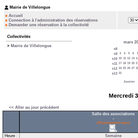
Mairie de Villelongue
Accueil
Connection à l'administration des réservations
Demander une réservation à la collectivité
Collectivités
mars 2
>
Mairie de Villelongue
s8
s9
3
4
5
6
s10
10
11
12
13
1
s11
17
18
19
20
2
s12
24
25
26
27
2
s13
31
Janvier
Mercredi 3
<< Aller au jour précédent
Salle des associations
-
(30 personnes max.)
Heure :
Semaine