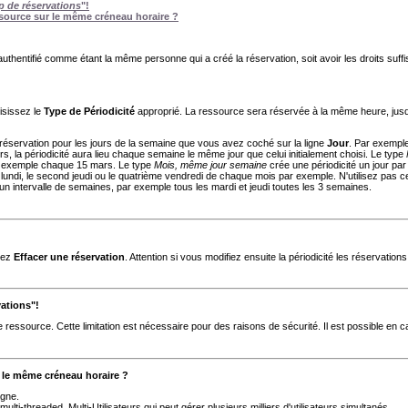
p de réservations
"!
ssource sur le même créneau horaire ?
thentifié comme étant la même personne qui a créé la réservation, soit avoir les droits suffi
oisissez le
Type de Périodicité
approprié. La ressource sera réservée à la même heure, jusq
 réservation pour les jours de la semaine que vous avez coché sur la ligne
Jour
. Par exemple
s, la périodicité aura lieu chaque semaine le même jour que celui initialement choisi. Le type
r exemple chaque 15 mars. Le type
Mois, même jour semaine
crée une périodicité un jour pa
er lundi, le second jeudi ou le quatrième vendredi de chaque mois par exemple. N'utilisez pas 
n intervalle de semaines, par exemple tous les mardi et jeudi toutes les 3 semaines.
sez
Effacer une réservation
. Attention si vous modifiez ensuite la périodicité les réservatio
vations"!
ressource. Cette limitation est nécessaire pour des raisons de sécurité. Il est possible en c
r le même créneau horaire ?
gne.
multi-threaded, Multi-Utilisateurs qui peut gérer plusieurs milliers d'utilisateurs simultanés.