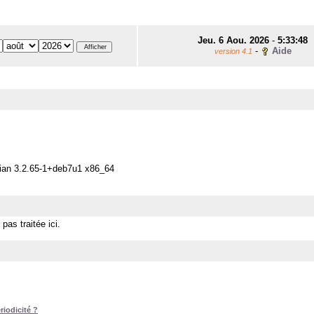
Jeu. 6 Aou. 2026
-
5:33:48
-
Aide
version 4.1
bian 3.2.65-1+deb7u1 x86_64
pas traitée ici.
riodicité ?