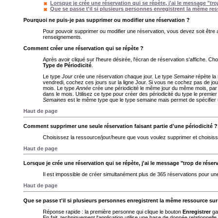
Lorsque je crée une réservation qui se répète, j'ai le message "
tro
Que se passe t'il si plusieurs personnes enregistrent la même re
Pourquoi ne puis-je pas supprimer ou modifier une réservation ?
Pour pouvoir supprimer ou modifier une réservation, vous devez soit être au
renseignements.
Comment créer une réservation qui se répète ?
Après avoir cliqué sur l'heure désirée, l'écran de réservation s'affiche. Ch
Type de Périodicité
.
Le type
Jour
crée une réservation chaque jour. Le type
Semaine
répète la
vendredi, cochez ces jours sur la ligne Jour. Si vous ne cochez pas de jour
mois. Le type
Année
crée une périodicité le même jour du même mois, pa
dans le mois. Utilisez ce type pour créer des périodicité du type le premi
Semaines
est le même type que le type semaine mais permet de spécifier u
Haut de page
Comment supprimer une seule réservation faisant partie d'une périodicité ?
Choisissez la ressource/jour/heure que vous voulez supprimer et choisis
Haut de page
Lorsque je crée une réservation qui se répète, j'ai le message "trop de réser
Il est impossible de créer simultanément plus de 365 réservations pour une 
Haut de page
Que se passe t'il si plusieurs personnes enregistrent la même ressource su
Réponse rapide : la première personne qui clique le bouton
Enregistrer
ga
En fait, techniquement l'application utilise une base de donnée relationnelle 