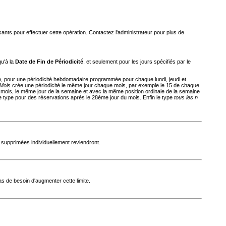
sants pour effectuer cette opération. Contactez l'administrateur pour plus de
u'à la
Date de Fin de Périodicité
, et seulement pour les jours spécifiés par le
, pour une périodicité hebdomadaire programmée pour chaque lundi, jeudi et
Mois
crée une périodicité le même jour chaque mois, par exemple le 15 de chaque
r mois, le même jour de la semaine et avec la même position ordinale de la semaine
ce type pour des réservations après le 28ème jour du mois. Enfin le type
tous les n
ns supprimées individuellement reviendront.
as de besoin d'augmenter cette limite.