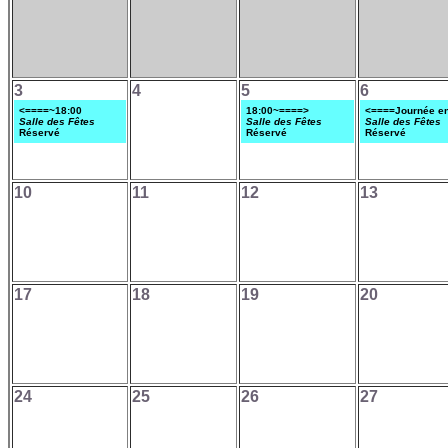
3
4
5
6
<====~18:00
18:00~====>
<====Journée en
Salle des Fêtes
Salle des Fêtes
Salle des Fêtes
Réservé
Réservé
Réservé
10
11
12
13
17
18
19
20
24
25
26
27